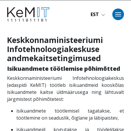
Liigu edasi põhisisu juurde
EST
Keskkonnaministeeriumi
Infotehnoloogiakeskuse
andmekaitsetingimused
Isikuandmete töötlemise põhimõtted
Keskkonnaministeeriumi Infotehnoloogiakeskus
(edaspidi KeMIT) töötleb isikuandmeid kooskõlas
isikuandmete kaitse üldmäärusega ning lähtuvalt
järgmistest põhimõtetest:
isikuandmete töötlemisel tagatakse, et
töötlemine on seaduslik, õiglane ja läbipaistev,
isikuandmeid kogutakse ja töödeldakse