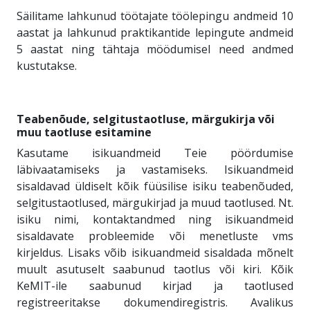
Säilitame lahkunud töötajate töölepingu andmeid 10
aastat ja lahkunud praktikantide lepingute andmeid
5 aastat ning tähtaja möödumisel need andmed
kustutakse.
Teabenõude, selgitustaotluse, märgukirja või
muu taotluse esitamine
Kasutame isikuandmeid Teie pöördumise
läbivaatamiseks ja vastamiseks. Isikuandmeid
sisaldavad üldiselt kõik füüsilise isiku teabenõuded,
selgitustaotlused, märgukirjad ja muud taotlused. Nt.
isiku nimi, kontaktandmed ning isikuandmeid
sisaldavate probleemide või menetluste vms
kirjeldus. Lisaks võib isikuandmeid sisaldada mõnelt
muult asutuselt saabunud taotlus või kiri. Kõik
KeMIT-ile saabunud kirjad ja taotlused
registreeritakse dokumendiregistris. Avalikus