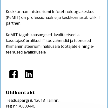
Keskkonnaministeeriumi Infotehnoloogiakeskus
(KeMIT) on professionaalne ja keskkonnasõbralik IT
partner.
KeMIT tagab kaasaegsed, kvaliteetsed ja
kasutajasõbralikud IT töövahendid ja teenused
Kliimaministeeriumi haldusala töötajatele ning e-
teenused avalikkusele.
Image
Image
Üldkontakt
Teaduspargi 8, 12618 Tallinn,
reg nr 70009445