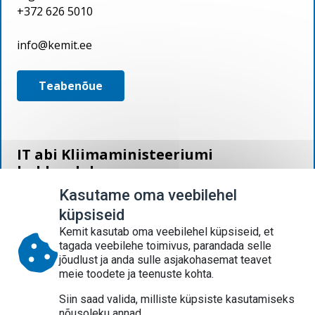
+372 626 5010
info@kemit.ee
Teabenõue
IT abi Kliimaministeeriumi
haldusalale
E - R 08:00 - 17:00
Kasutame oma veebilehel
küpsiseid
626 5000 help.kemit.ee help@kemit.ee
Kemit kasutab oma veebilehel küpsiseid, et
tagada veebilehe toimivus, parandada selle
Dokumendiregister
jõudlust ja anda sulle asjakohasemat teavet
Hankeplaan 2026
meie toodete ja teenuste kohta.
Hankekord
Siin saad valida, milliste küpsiste kasutamiseks
Hanked
nõusoleku annad.