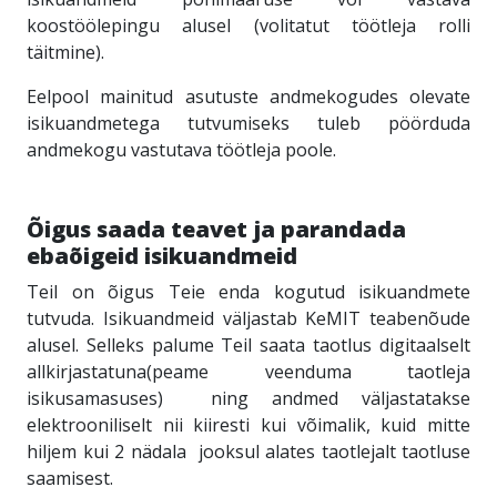
koostöölepingu alusel (volitatut töötleja rolli
täitmine).
Eelpool mainitud asutuste andmekogudes olevate
isikuandmetega tutvumiseks tuleb pöörduda
andmekogu vastutava töötleja poole.
Õigus saada teavet ja parandada
ebaõigeid isikuandmeid
Teil on õigus Teie enda kogutud isikuandmete
tutvuda. Isikuandmeid väljastab KeMIT teabenõude
alusel. Selleks palume Teil saata taotlus digitaalselt
allkirjastatuna(peame veenduma taotleja
isikusamasuses)
ning andmed väljastatakse
elektrooniliselt nii kiiresti kui võimalik, kuid mitte
hiljem kui 2 nädala
jooksul alates taotlejalt taotluse
saamisest.