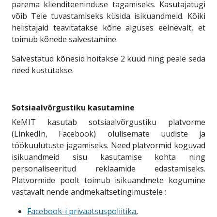
parema klienditeeninduse tagamiseks. Kasutajatugi
võib Teie tuvastamiseks küsida isikuandmeid. Kõiki
helistajaid teavitatakse kõne alguses eelnevalt, et
toimub kõnede salvestamine.
Salvestatud kõnesid hoitakse 2 kuud ning peale seda
need kustutakse.
Sotsiaalvõrgustiku kasutamine
KeMIT kasutab sotsiaalvõrgustiku platvorme
(LinkedIn, Facebook) olulisemate uudiste ja
töökuulutuste jagamiseks. Need platvormid koguvad
isikuandmeid sisu kasutamise kohta ning
personaliseeritud reklaamide edastamiseks.
Platvormide poolt toimub isikuandmete kogumine
vastavalt nende andmekaitsetingimustele :
Facebook-i privaatsuspoliitika
,