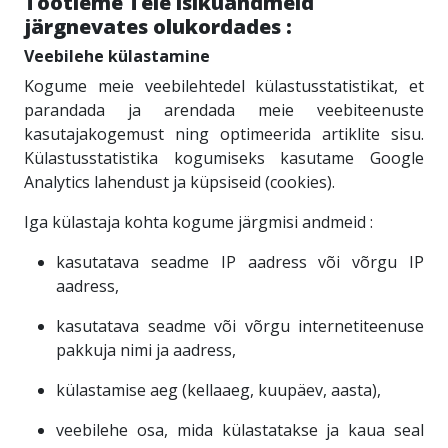
Töötleme Teie isikuandmeid
järgnevates olukordades :
Veebilehe külastamine
Kogume meie veebilehtedel külastusstatistikat, et
parandada ja arendada meie veebiteenuste
kasutajakogemust ning optimeerida artiklite sisu.
Külastusstatistika kogumiseks kasutame Google
Analytics lahendust ja küpsiseid (cookies).
Iga külastaja kohta kogume järgmisi andmeid :
kasutatava seadme IP aadress või võrgu IP
aadress,
kasutatava seadme või võrgu internetiteenuse
pakkuja nimi ja aadress,
külastamise aeg (kellaaeg, kuupäev, aasta),
veebilehe osa, mida külastatakse ja kaua seal