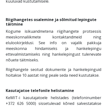
kuuluvad kustutamisele.
Riigihangetes osalemine ja sõlmitud lepingute
täitmine
Kogume isikuandmetena riigihangete protsessis
meeskonnaliikmete kontaktandmeid ning
elulookirjeldusi. See info on vajalik pakkuja
meeskonna hindamiseks ja hankelepingu
ettevalmistamiseks ning hankelepingust tulenevate
nõuete täitmiseks.
Riigihangete seotud dokumente ja hankelepinguid
hoitakse 10 aastat ning peale seda need kustutakse.
Kasutajatoe telefonile helistamine
KeMIT-i kasutajatoele helistades (telefoninumber
+372 626 5000) sissetulevad kõned salvestatakse