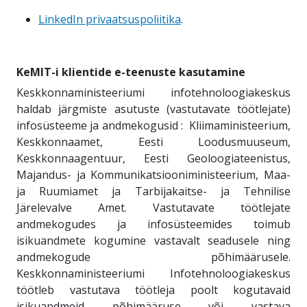
LinkedIn privaatsuspoliitika
.
KeMIT-i klientide e-teenuste kasutamine
Keskkonnaministeeriumi infotehnoloogiakeskus
haldab järgmiste asutuste (vastutavate töötlejate)
infosüsteeme ja andmekogusid :
Kliimaministeerium,
Keskkonnaamet, Eesti Loodusmuuseum,
Keskkonnaagentuur, Eesti Geoloogiateenistus,
Majandus- ja Kommunikatsiooniministeerium, Maa-
ja Ruumiamet ja Tarbijakaitse- ja Tehnilise
Järelevalve Amet. Vastutavate töötlejate
andmekogudes ja infosüsteemides toimub
isikuandmete kogumine vastavalt seadusele ning
andmekogude põhimäärusele.
Keskkonnaministeeriumi Infotehnoloogiakeskus
töötleb vastutava töötleja poolt kogutavaid
isikuandmeid põhimääruse või vastava