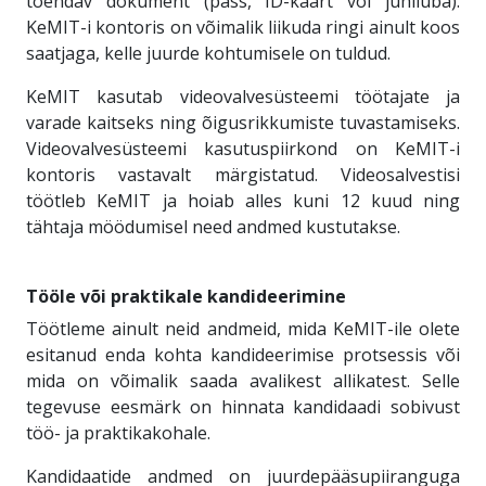
tõendav dokument (pass, ID-kaart või juhiluba).
KeMIT-i kontoris on võimalik liikuda ringi ainult koos
saatjaga, kelle juurde kohtumisele on tuldud.
KeMIT kasutab videovalvesüsteemi töötajate ja
varade kaitseks ning õigusrikkumiste tuvastamiseks.
Videovalvesüsteemi kasutuspiirkond on KeMIT-i
kontoris vastavalt märgistatud. Videosalvestisi
töötleb KeMIT ja hoiab alles kuni 12 kuud ning
tähtaja möödumisel need andmed kustutakse.
Tööle või praktikale kandideerimine
Töötleme ainult neid andmeid, mida KeMIT-ile olete
esitanud enda kohta kandideerimise protsessis või
mida on võimalik saada avalikest allikatest. Selle
tegevuse eesmärk on hinnata kandidaadi sobivust
töö- ja praktikakohale.
Kandidaatide andmed on juurdepääsupiiranguga