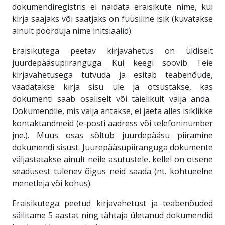
dokumendiregistris ei näidata eraisikute nime, kui
kirja saajaks või saatjaks on füüsiline isik (kuvatakse
ainult pöörduja nime initsiaalid).
Eraisikutega peetav kirjavahetus on üldiselt
juurdepääsupiiranguga. Kui keegi soovib Teie
kirjavahetusega tutvuda ja esitab teabenõude,
vaadatakse kirja sisu üle ja otsustakse, kas
dokumenti saab osaliselt või täielikult välja anda.
Dokumendile, mis välja antakse, ei jäeta alles isiklikke
kontaktandmeid (e-posti aadress või telefoninumber
jne.). Muus osas sõltub juurdepääsu piiramine
dokumendi sisust. Juurepääsupiiranguga dokumente
väljastatakse ainult neile asutustele, kellel on otsene
seadusest tulenev õigus neid saada (nt. kohtueelne
menetleja või kohus).
Eraisikutega peetud kirjavahetust ja teabenõuded
säilitame 5 aastat ning tähtaja ületanud dokumendid