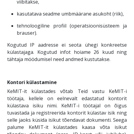
viibitakse,
kasutatava seadme umbmäärane asukoht (riik),
tehnoloogiline profiil (operatsioonisüsteem ja
brauser).
Kogutud IP aadresse ei seota ühegi konkreetse
külastajaga. Kogutud infot hoiame 26 kuud ning
tähtaja möödumisel need andmed kustutakse.
Kontori külastamine
KeMIT-it külastades võtab Teid vastu KeMIT-i
töötaja, kellele on eelnevalt edastatud kontorit
külastava isiku nimi. KeMIT-i töötajal on õigus
tuvastada ja registreerida kontorit külastav isik ning
selle jaoks küsida isikut tõendavat dokumenti. Seega
palume KeMIT-it külastades kaasa võta isikut