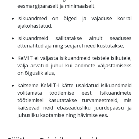
eesmärgipäraselt ja minimaalselt,
isikuandmed on õiged ja vajaduse korral
ajakohastatud,
isikuandmeid säilitatakse ainult seaduses
ettenähtud aja ning seejärel need kustutakse,
KeMIT ei väljasta isikuandmeid teistele isikutele,
välja arvatud juhul kui andmete väljastamiseks
on õiguslik alus,
kaitseme KeMIT-i kätte usaldatud isikuandmeid
volitamata töötlemise eest. Isikuandmete
töötlemisel kasutatakse turvameetmeid, mis
kaitsevad neid ebaseadusliku juurdepääsu ja
juhusliku kaotamise ning hävimise ees.