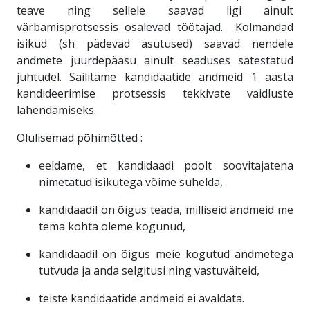
teave ning sellele saavad ligi ainult
värbamisprotsessis osalevad töötajad.
Kolmandad
isikud (sh pädevad asutused) saavad nendele
andmete juurdepääsu ainult seaduses sätestatud
juhtudel. Säilitame kandidaatide andmeid 1 aasta
kandideerimise protsessis tekkivate vaidluste
lahendamiseks.
Olulisemad põhimõtted :
eeldame, et kandidaadi poolt soovitajatena
nimetatud isikutega võime suhelda,
kandidaadil on õigus teada, milliseid andmeid me
tema kohta oleme kogunud,
kandidaadil on õigus meie kogutud andmetega
tutvuda ja anda selgitusi ning vastuväiteid,
teiste kandidaatide andmeid ei avaldata.